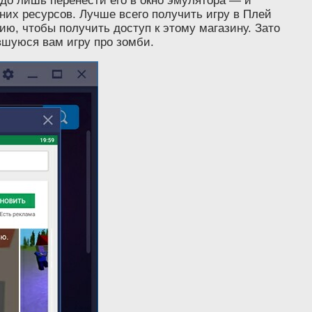
адо лишь перенести его в окно эмулятора — и
нних ресурсов. Лучше всего получить игру в Плей
ю, чтобы получить доступ к этому магазину. Зато
ившуюся вам игру про зомби.