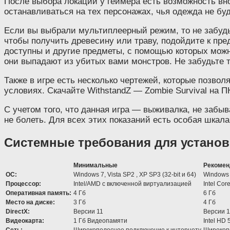
После выбора локации у геймера есть возможность внов
останавливаться на тех персонажах, чья одежда не буд
Если вы выбрали мультиплеерный режим, то не забудьт
чтобы получить древесину или траву, подойдите к пре
доступны и другие предметы, с помощью которых можно
они выпадают из убитых вами монстров. Не забудьте т
Также в игре есть несколько чертежей, которые позво
условиях. Скачайте WithstandZ — Zombie Survival на П
С учетом того, что данная игра — выживалка, не забыв
не болеть. Для всех этих показаний есть особая шкала
Системные требования для установ
Минимальные
Рекомен
ОС:
Windows 7, Vista SP2 , XP SP3 (32-bit и 64)
Windows
Процессор:
Intel/AMD с включенной виртуализацией
Intel Co
Оперативная память:
4 Гб
6 Гб
Место на диске:
3 Гб
4 Гб
DirectX:
Версии 11
Версии 1
Видеокарта:
1 Гб Видеопамяти
Intel HD
Сеть:
Широкополосное подключение к интернету
Широкоп