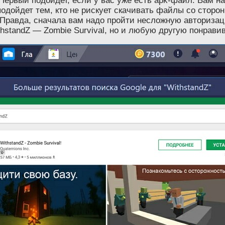
Первый подойдет, если у вас уже есть apk-файл. Вам н
подойдет тем, кто не рискует скачивать файлы со сторо
Правда, сначала вам надо пройти несложную авторизаци
ithstandZ — Zombie Survival, но и любую другую понрав