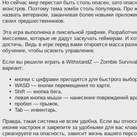
Но сейчас мир перестал быть столь опасен, зато опас
монстров. Поэтому тема зомби столь популярна. Про жи
назвать ветераном, заканчивая более новыми приложен
своих предшественников.
Эта игра выполнена в пиксельной графике. Разработчи
миссиями, которые не дадут заскучать геймерам. И хо
достичь. Ведь в игре перед вами откроется масса раз
обучение, чтобы освоить управление.
Если вы решили играть в WithstandZ — Zombie Surviva
вариант:
кнопки с цифрами пригодятся для быстрого выбор
WASD — кнопки перемещения по карте,
Shift — кнопка бега,
левая кнопка мыши — нанесение повреждений вра
пробел — прыжок,
Tab — инвентарь.
Правда, такая система не всем удобна. Если вы относи
иконке настроек и закрепите за удобными для вас кл
среагируете на опасность, зависит жизнь вашего перс