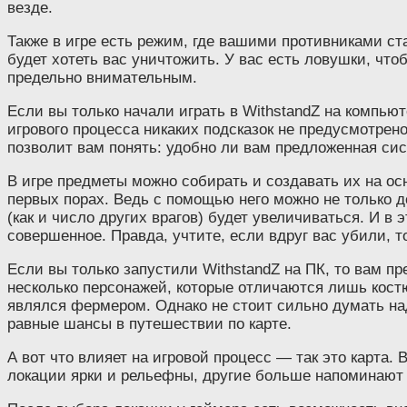
везде.
Также в игре есть режим, где вашими противниками ста
будет хотеть вас уничтожить. У вас есть ловушки, чтоб
предельно внимательным.
Если вы только начали играть в WithstandZ на компьют
игрового процесса никаких подсказок не предусмотрено
позволит вам понять: удобно ли вам предложенная сис
В игре предметы можно собирать и создавать их на ос
первых порах. Ведь с помощью него можно не только д
(как и число других врагов) будет увеличиваться. И в
совершенное. Правда, учтите, если вдруг вас убили, т
Если вы только запустили WithstandZ на ПК, то вам пр
несколько персонажей, которые отличаются лишь костю
являлся фермером. Однако не стоит сильно думать над
равные шансы в путешествии по карте.
А вот что влияет на игровой процесс — так это карта
локации ярки и рельефны, другие больше напоминают