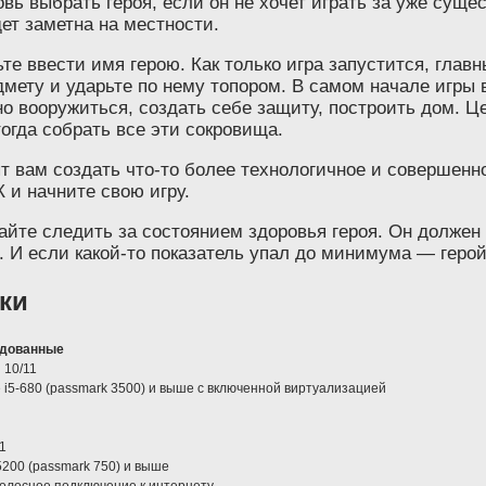
ь выбрать героя, если он не хочет играть за уже сущес
ет заметна на местности.
е ввести имя герою. Как только игра запустится, главн
дмету и ударьте по нему топором. В самом начале игры 
 вооружиться, создать себе защиту, построить дом. Це
огда собрать все эти сокровища.
лят вам создать что-то более технологичное и совершен
К и начните свою игру.
айте следить за состоянием здоровья героя. Он должен
. И если какой-то показатель упал до минимума — герой
ки
дованные
 10/11
re i5-680 (passmark 3500) и выше с включенной виртуализацией
1
 5200 (passmark 750) и выше
олосное подключение к интернету