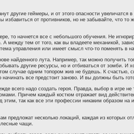
нут другие геймеры, и от этого опасности увеличатся в
ы избавиться от противников, но не забывайте, что то ж
ере, то начнется все с небольшого обучения. Не игнорир
. А между тем от того, как вы владеете механикой, зав
тема управления или имеет смысл что-то поменять в на
нове найденного лута. Например, так можно получить т
обывать другие ресурсы, но и отбиваться от зомби. И х
 этом случае одним топором жив не будешь. К счастью, 
о начинать все предстоит заново. И вы должны быть гото
ежде всего надо создать героя. Правда, выбор в игре н
мами. Причем каждый костюм отражает вид действительн
 этим, так как все эти профессии никаким образом на и
. Вам предложат несколько локаций, каждая из которых 
 лесные чащи.