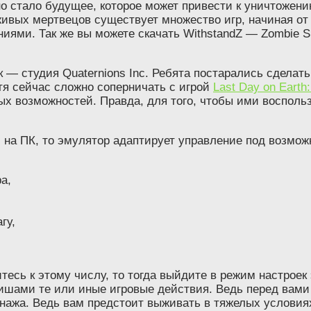
но стало будущее, которое может привести к уничтожен
вых мертвецов существует множество игр, начиная от La
иями. Так же вы можете скачать WithstandZ — Zombie Su
к — студия Quaternions Inc. Ребята постарались сдел
тя сейчас сложно соперничать с игрой
Last Day on Earth:
ных возможностей. Правда, для того, чтобы ими воспол
l на ПК, то эмулятор адаптирует управление под возмож
а,
гу,
тесь к этому числу, то тогда выйдите в режим настроек 
авишами те или иные игровые действия. Ведь перед вам
онажа. Ведь вам предстоит выживать в тяжелых условия