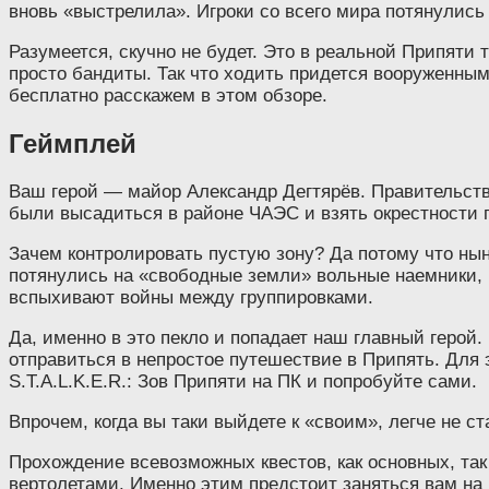
вновь «выстрелила». Игроки со всего мира потянулись 
Разумеется, скучно не будет. Это в реальной Припяти
просто бандиты. Так что ходить придется вооруженным д
бесплатно расскажем в этом обзоре.
Геймплей
Ваш герой — майор Александр Дегтярёв. Правительство
были высадиться в районе ЧАЭС и взять окрестности по
Зачем контролировать пустую зону? Да потому что нынч
потянулись на «свободные земли» вольные наемники, б
вспыхивают войны между группировками.
Да, именно в это пекло и попадает наш главный герой
отправиться в непростое путешествие в Припять. Для э
S.T.A.L.K.E.R.: Зов Припяти на ПК и попробуйте сами.
Впрочем, когда вы таки выйдете к «своим», легче не с
Прохождение всевозможных квестов, как основных, так
вертолетами. Именно этим предстоит заняться вам на 