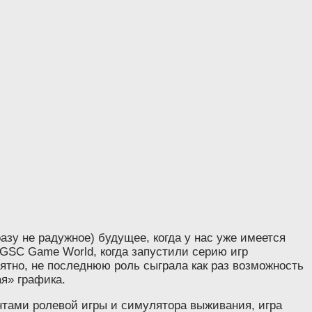
зу не радужное) будущее, когда у нас уже имеется
GSC Game World, когда запустили серию игр
оятно, не последнюю роль сыграла как раз возможность
ая» графика.
нтами ролевой игры и симулятора выживания, игра