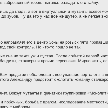
в заброшенный город, пытаясь разгадать его тайну.
 тишь да гладь, а вот в виртуальной и мутанты всевозм
о зубов. Ну да это у нас все же шутер, а не легкая экск
 направляет его в центр Зоны на розыск пяти пропавш
д свой контроль. Но что-то пошло не так.
е она не такая уж и пустая. После событий первой част
андиты, сталкеры и прочие персонажи. Мирно жить, есте
. Вам предстоит обследовать все упавшие вертолеты в п
того Александру предстоит сколотить команду сталкеров 
танет. Вокруг мутанты и фанатики группировки «Монолит»
 и побочных, борьба с врагом, исследование местности,
пару с майором.