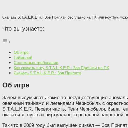
Скачать S.T.A.L.K.E.R.: Зов Припяти бесплатно на ПК или ноутбук мо
Что вы узнаете:
Об игре
Геймплей
Системные требования
Как скачать игру S.T.A.L.K.E.R.: Зов Припяти на ПК
Скачать S.T.A.L.K.E.R.: Зов Припяти
Об игре
Зачем выдумывать какие-то несуществующие аномальные
овеянный тайнами и легендами Чернобыль с окрестнос
S.T.A.L.K.E.R. Первая часть, Тени Чернобыля, была т
оказаться, пусть и виртуально, в реальной запретной 
Так что в 2009 году был выпущен сиквел — Зов Припят