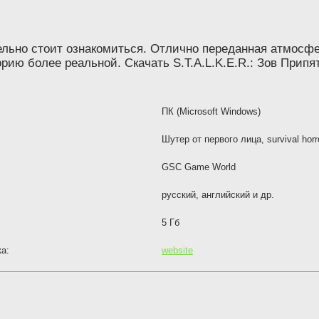
вительно стоит ознакомиться. Отлично переданная атмос
ию более реальной. Скачать S.T.A.L.K.E.R.: Зов Припя
ПК (Microsoft Windows)
Шутер от первого лица, survival horr
GSC Game World
русский, английский и др.
5 Гб
а:
website