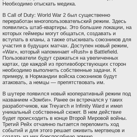
Необходимо отыскать медика.
В Call of Duty: World War 2 был существенно
переработан многопользовательский режим. Здесь
появились штаб-квартиры. Это большие локации, на
которых геймеры могут общаться, создавать и
вступать в кланы, а также отыскивать союзников для
участия в будущих матчах. Доступен новый режим,
«War», который напоминает «Rush» в Battlefield.
Пользователи будут сражаться на увеличенных
картах, где каждой из противоборствующих сторон
необходимо выполнить собственные задачи. К
примеру, в Нормандии войска союзников будут
атаковать, а немцы — препятствовать им.
В шутере появился новый кооперативный режим под
названием «Зомби». Ранее он встречался у таких
разработчиков, как Treyarch и Infinity Ward и имел
уникальный собственный сюжет. В нем действие
будет происходить в конце Второй Мировой войны.
Третий Рейх отчаянно пытается переломить ход
событий и для этого решает оживить мертвецов и
создать из них боеспособную армию.