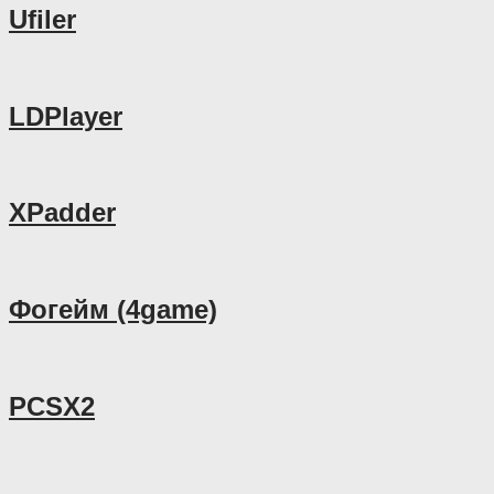
Ufiler
LDPlayer
XPadder
Фогейм (4game)
PCSX2