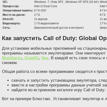
ОС:
Windows 7, Vista SP2 , Windows XP SP3 (32-bit )
Windo
Процессор:
Intel i3 Dual-Core
Intel
Оперативная память:
6 Гб ОЗУ
8 Гб
Место на диске:
2 Гб
8 Гб
DirectX:
11 версия
11 в
Видеокарта:
1 Гб видеопамяти
2 Гб
Сеть:
Широкополосный доступ в интернет
Широ
Как запустить Call of Duty: Global 
Для установки мобильных приложений на стационарных
программы называются эмуляторами. Они имитируют с
BlueStacks
,
Droid4X
,
Nox
. В каждой есть свои плюсы и 
сможем.
Общая работа со всеми программами сводится к прос
скачать и запустить установщика эмулятора, сле
ввести в настройки программы данные учетной за
найдите во встроенном каталоге игру Call of Duty: 
Вот на примере Блюстакс. Устанавливает эмулятор и л