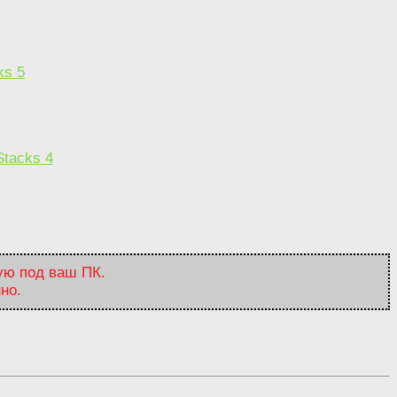
ks 5
Stacks 4
ую под ваш ПК.
но.