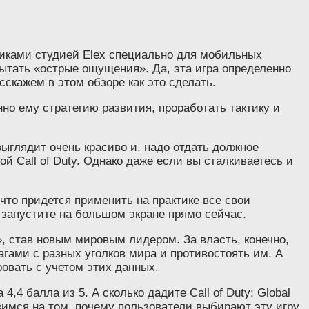
отчиками студией Elex специально для мобильных
пытать «острые ощущения». Да, эта игра определенно
асскажем в этом обзоре как это сделать.
о ему стратегию развития, проработать тактику и
ыглядит очень красиво и, надо отдать должное
й Call of Duty. Однако даже если вы сталкиваетесь и
 что придется применить на практике все свои
 и запустите на большом экране прямо сейчас.
», став новым мировым лидером. За власть, конечно,
агами с разных уголков мира и противостоять им. А
ровать с учетом этих данных.
4 балла из 5. А сколько дадите Call of Duty: Global
овимся на том, почему пользователи выбирают эту игру.