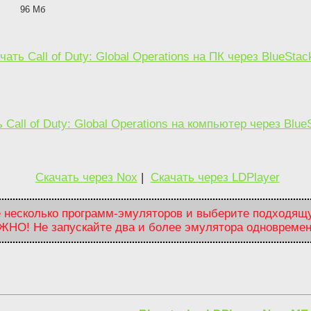
96 Мб
чать Call of Duty: Global Operations на ПК через BlueStac
 Call of Duty: Global Operations на компьютер через Blue
Скачать через Nox
|
Скачать через LDPlayer
 несколько программ-эмуляторов и выберите подходящ
ЖНО! Не запускайте два и более эмулятора одновремен