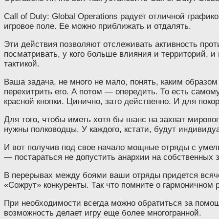
Call of Duty: Global Operations радует отличной граф
игровое поле. Ее можно приближать и отдалять.
Эти действия позволяют отслеживать активность прот
посматривать, у кого больше влияния и территорий, и 
тактикой.
Ваша задача, не много не мало, понять, каким образом
перехитрить его. А потом — опередить. То есть само
красной кнопки. Цинично, зато действенно. И для покор
Для того, чтобы иметь хотя бы шанс на захват мирово
нужны полководцы. У каждого, кстати, будут индивиду
И вот получив под свое начало мощные отряды с умел
— постараться не допустить анархии на собственных з
В перерывах между боями ваши отряды придется всяче
«Сожрут» конкуренты. Так что помните о гармоничном 
При необходимости всегда можно обратиться за помощь
возможность делает игру еще более многогранной.