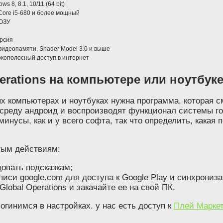
ws 8, 8.1, 10/11 (64 bit)
 Core i5-680 и более мощный
 ОЗУ
ерсия
 видеопамяти, Shader Model 3.0 и выше
кополосный доступ в интернет
Operations на компьютере или ноутбук
 компьютерах и ноутбуках нужна программа, которая см
реду андроид и воспроизводят функционал системы го
минусы, как и у всего софта, так что определить, какая
тым действиям:
довать подсказкам;
писи google.com для доступа к Google Play и синхрониз
Global Operations и закачайте ее на свой ПК.
огинимся в настройках. у нас есть доступ к
Плей Маркет