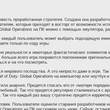
на совесть проработанная стратегия. Создана она разраб
ателям, которые приходят в восторг от возможности ис
y: Global Operations на ПК можно с помощью эмулятора, р
 каждый пользователь может выбрать подходящую именн
аете только по ходу игры.
е реальности и некоторых фантастических элементов в
 больше всего игра понравится поклонникам оригинально
ься и на что посмотреть.
я мирового господства. А это непросто даже в игре. Так
l of Duty: Global Operations на компьютер или ноутбук
тила анархия. Придется спасать его от «матери порядка
любивый. Так что придется регулярно сталкиваться с вр
. Так что каждый раз вашу стратегию придется корректи
век. Пользователи оценили старания разработчиков на 4,
bal Operations на ПК расскажем чуть ниже. Сейчас остан