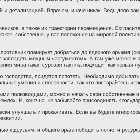
икой и детализацией. Впрочем, иначе никак. Ведь дело в
ивников, а также их траектории перемещения. Согласит
какое, собственно, у вас положение на мировой политич
 противник планирует добраться до ядерного оружия (сю
му завладеть мощным «аргументом». А там уже можно и
ения мира такая суровая тактика подходит как нельзя луч
го господства, придется попотеть. Необходимо добыват
альные умения и способности, так что постарайтесь ис
ыми полководцами, можно и начать свои собственные иг
емлях. И, конечно, не забывайте присоединять к госуда
ски улучшать и прокачивать. Если вы будете игнориров
развитии.
ю к друзьям: и общего врага победить легче, и ресур