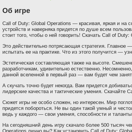
Об игре
Call of Duty: Global Operations — красивая, яркая и 
устройств и наверняка придется по душе всем пользов
стоит того, чтобы о ней говорить! Скачать Call of Dut
Это действительно потрясающая стратегия. Главное —
испытать ее на практике. Что из этого получится — узн
Эстетическая составляющая также на высоте. Смешени
разработчикам, удивительно естественно. Несомненно,
данной вселенной в первый раз — вам будет чем занят
А скучать точно будет некогда. Вам придется добиватьс
лидерские качества и тактические умения. Скачайте Cal
Сюжет игры не особо сложен, но интересен. Мир погло
придется побороться. Не вы один такой умный и често
ведь у каждого — свои умения, способности и таланты
На сегодняшний день игру скачало более 500 тысяч чело
Operations лично вы? Как установить Call of Duty: Glo