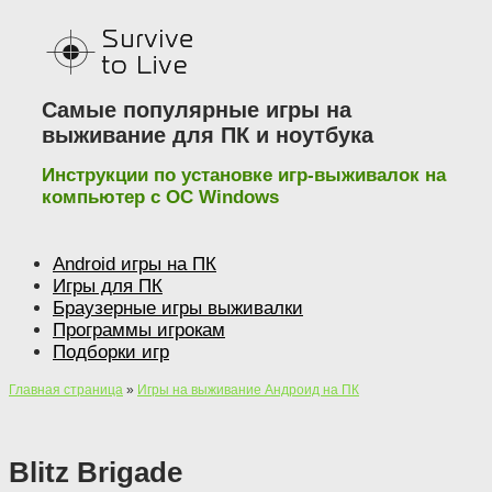
Наверх
Самые популярные игры на
выживание для ПК и ноутбука
Инструкции по установке игр-выживалок на
компьютер с ОС Windows
Android игры на ПК
Игры для ПК
Браузерные игры выживалки
Программы игрокам
Подборки игр
Главная страница
»
Игры на выживание Андроид на ПК
Blitz Brigade