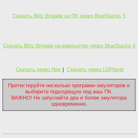
Скачать Blitz Brigade на ПК через BlueStacks 5
Скачать Blitz Brigade на компьютер через BlueStacks 4
Скачать через Nox
|
Скачать через LDPlayer
Протестируйте несколько программ-эмуляторов и
выберите подходящую под ваш ПК.
ВАЖНО! Не запускайте два и более эмулятора
одновременно.