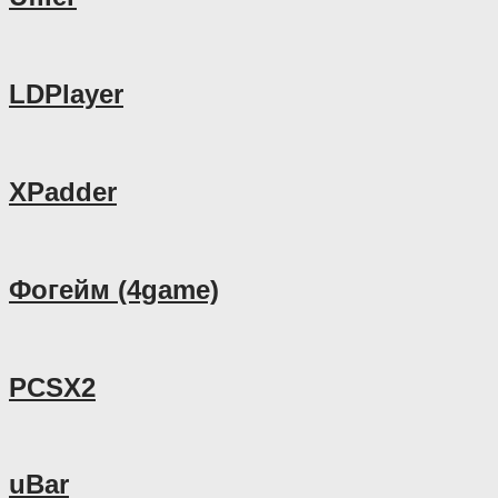
LDPlayer
XPadder
Фогейм (4game)
PCSX2
uBar