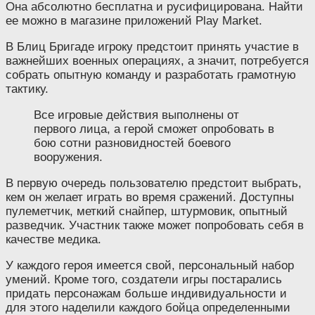
Она абсолютно бесплатна и русифицирована. Найти
ее можно в магазине приложений Play Market.
В Блиц Бригаде игроку предстоит принять участие в
важнейших военных операциях, а значит, потребуется
собрать опытную команду и разработать грамотную
тактику.
Все игровые действия выполнены от
первого лица, а герой сможет опробовать в
бою сотни разновидностей боевого
вооружения.
В первую очередь пользователю предстоит выбрать,
кем он желает играть во время сражений. Доступны
пулеметчик, меткий снайпер, штурмовик, опытный
разведчик. Участник также может попробовать себя в
качестве медика.
У каждого героя имеется свой, персональный набор
умений. Кроме того, создатели игры постарались
придать персонажам больше индивидуальности и
для этого наделили каждого бойца определенными