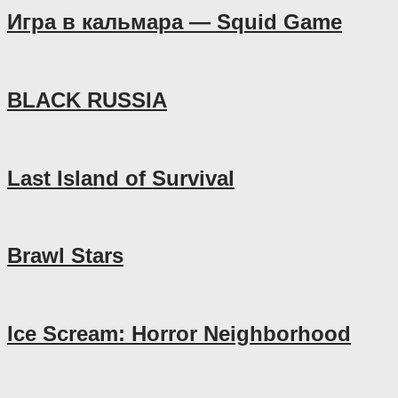
Игра в кальмара — Squid Game
BLACK RUSSIA
Last Island of Survival
Brawl Stars
Ice Scream: Horror Neighborhood