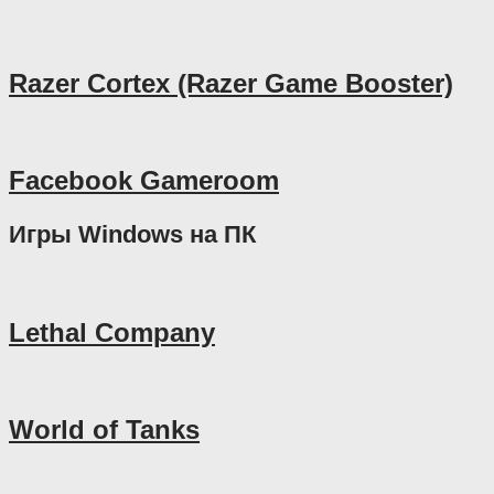
Razer Cortex (Razer Game Booster)
Facebook Gameroom
Игры Windows на ПК
Lethal Company
World of Tanks