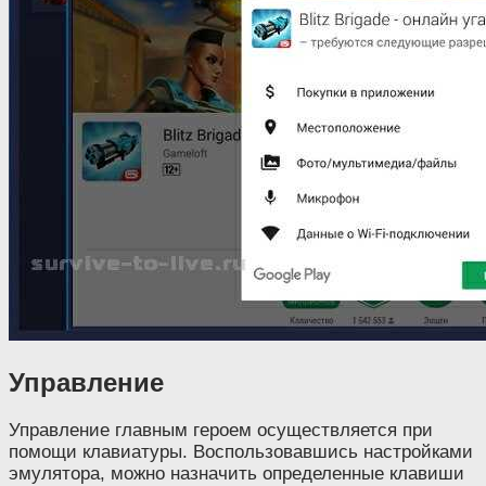
Управление
Управление главным героем осуществляется при
помощи клавиатуры. Воспользовавшись настройками
эмулятора, можно назначить определенные клавиши