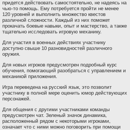
придется действовать самостоятельно, не надеясь на
чью-то помощь. Ему потребуется пройти не менее
120 уровней и выполнить множество квестов
различной сложности. Каждый из них поможет
прокачать боевые навыки, опыт и мастерство, а также
тщательно исследовать игровую механику.
Для участия в военных действиях участнику
доступно свыше 10 разновидностей различного
оружия.
Для новых игроков предусмотрен подробный курс
обучения, помогающий разобраться с управлением и
механикой приложения.
Игра переведена на русский язык, это позволит
участнику в полной мере оценить юмор действующих
персонажей.
Для общения с другими участниками команды
предусмотрен чат. Зеленый значок динамика,
расположенный рядом с некоторыми игроками,
означает что с ними можно поговорить при помощи