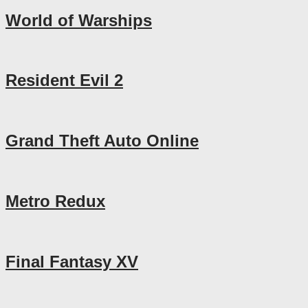
World of Warships
Resident Evil 2
Grand Theft Auto Online
Metro Redux
Final Fantasy XV